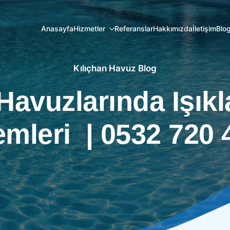
Anasayfa
Hizmetler
Referanslar
Hakkımızda
İletişim
Blo
Kılıçhan Havuz Blog
avuzlarında Işık
emleri | 0532 720 