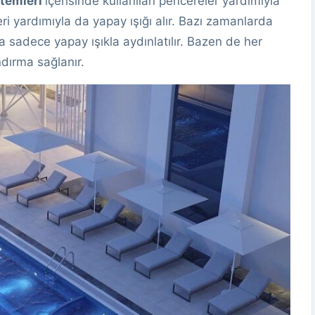
stemleri
içerisinde kullanılan pencereler yardımıyla
ri yardımıyla da yapay ışığı alır. Bazı zamanlarda
 sadece yapay ışıkla aydınlatılır. Bazen de her
ndırma sağlanır.