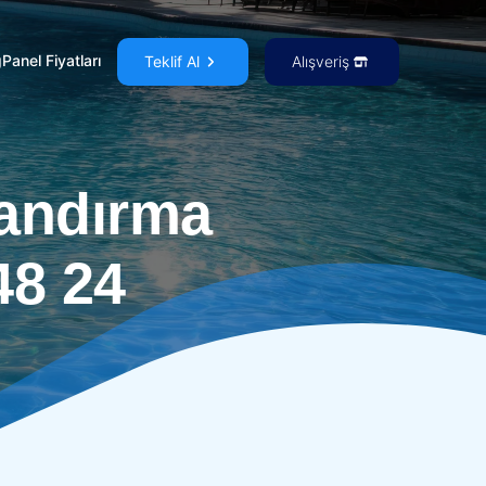
g
Panel Fiyatları
Teklif Al
Alışveriş
landırma
48 24